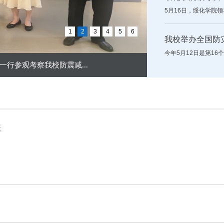
5月16日，绥化学院
1
2
3
4
5
6
我校举办全国防
今年5月12日是第16
行参观考察我校防震减...
报