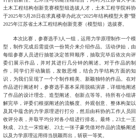
土木工程结构创新竞赛模型组选拔人才，土木工程学院科协
于
2025
年
5
月
28
日在求真楼举办此次“
2025
年结构模型大赛”暨
2025
年江苏省土木工程结构创新竞赛（模型组）选拔赛。
本次比赛，参赛选手
3
人一组，运用力学原理制作一个模
型，制作完成后需提供一份简介来介绍作品。活动伊始，由
每组参赛人员进行抽签决定答辩顺序，抽取完毕后依次向评
委们展示作品，并对其进行几分钟的阐述。对于作品的制
作，同学们开动脑筋，发散思维，结合力学结构方面的知
识，为我们呈现了一个个制作精美、新颖独特的作品。在对
作品进行阐述时，参赛选手基本采用脱稿演讲，详细地阐述
了作品的设计理念、造型阐述、创新点等等。待所有小组讲
解完毕，评委们根据阐述的流畅度、外观创意、整体构架以
及其中蕴含的力学原理进行打分，然后由科协的工作人员回
收评分表，并取平均分对各小组进行排名。最终，
23
土一王
秋成、
23
土一宋煊彬、
23
土一张子豪凭借对作品的流畅阐述
以及力学原理运用得当脱颖而出，斩获一等奖。