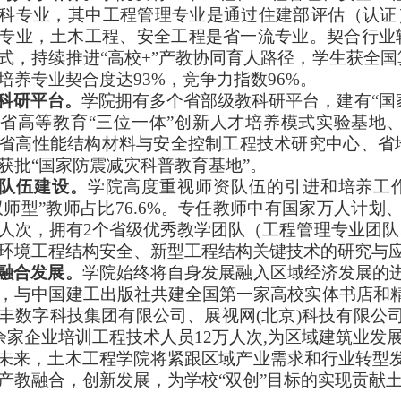
科专业，其中工程管理专业是通过住建部评估（认证
专业，土木工程、安全工程是省一流专业。契合行业
式，持续推进“高校
+
”产教协同育人路径，学生获全
培养专业契合度达
93%
，竞争力指数
96%
。
科研平台。
学院拥有多个省部级教科研平台，建有“国
省高等教育“三位一体”创新人才培养模式实验基地
省高性能结构材料与安全控制工程技术研究中心、省
获批“国家防震减灾科普教育基地”。
队伍建设。
学院高度重视师资队伍的引进和培养工
双师型”教师占比
76.6%
。专任教师中有国家万人计划
人次，拥有
2
个省级优秀教学团队（工程管理专业团队
环境工程结构安全、新型工程结构关键技术的研究与
融合发展。
学院始终将自身发展融入区域经济发展的
，与中国建工出版社共建全国第一家高校实体书店和
丰数字科技集团有限公司、展视网
(
北京
)
科技有限公
余家企业培训工程技术人员
12
万人次
,
为区域建筑业发
未来，土木工程学院将紧跟区域产业需求和行业转型
产教融合，创新发展，为学校“双创”目标的实现贡献