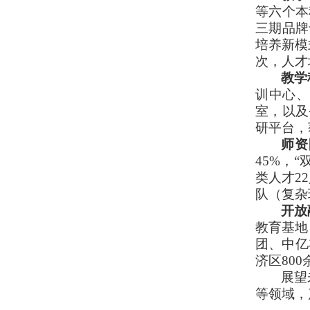
等六个本
三期品牌
培养新模
次，人才
教学
训中心、
室，以及
研平台，
师资
45%
，“
类人才
22
队（复杂
开放
教育基地
团、
中亿
济区
800
展望
等领域，