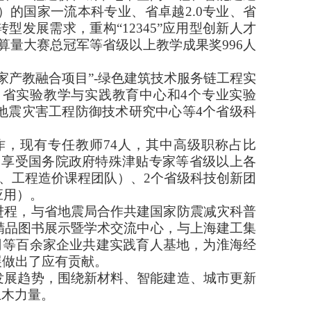
）的国家一流本科专业、省卓越
2.0
专业、省
转型发展需求，重构“
12345
”应用型创新人才
国算量大赛总冠军等省级以上教学成果奖
996
人
家产教融合项目”
-
绿色建筑技术服务链工程实
、省实验教学与实践教育中心和
4
个专业实验
地震灾害工程防御技术研究中心等
4
个省级科
作，现有专任教师
74
人，其中高级职称占比
、享受国务院政府特殊津贴专家等省级以上各
、工程造价课程团队）、
2
个省级科技创新团
应用）。
进程，与省地震局合作共建国家防震减灾科普
精品图书展示暨学术交流中心，与上海建工集
司
等百余家企业共建实践育人基地，为淮海经
展做出了应有贡献。
发展趋势，围绕新材料、智能建造、城市更新
土木力量。