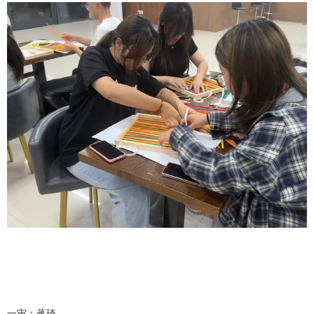
一审：
蒋琦