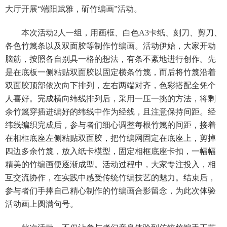
大厅开展“端阳赋雅，斫竹编画”活动。
本次活动
2
人一组，用画框、白色
A3
卡纸、刻刀、剪刀、
各色竹篾条以及双面胶等制作竹编画。活动伊始，大家开动
脑筋，按照各自别具一格的想法，有条不紊地进行创作。先
是在底板一侧粘贴双面胶以固定横条竹篾，而后将竹篾沿着
双面胶顶部依次向下排列，左右两端对齐，色彩搭配全凭个
人喜好。完成横向纬线排列后，采用一压一挑的方法，将剩
余竹篾穿插进编好的纬线中作为经线，且注意保持间距。经
纬线编织完成后，参与者们细心调整每根竹篾的间距，接着
在相框底座左侧粘贴双面胶，把竹编网固定在底座上，剪掉
四边多余竹篾，放入纸卡模型，固定相框底座卡扣，一幅幅
精美的竹编画便逐渐成型。活动过程中，大家专注投入，相
互交流协作，在实践中感受传统竹编技艺的魅力。结束后，
参与者们手捧自己精心制作的竹编画合影留念，为此次体验
活动画上圆满句号。