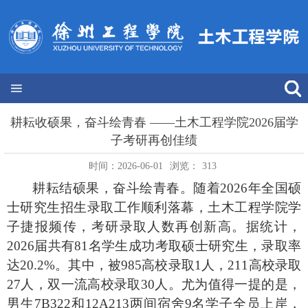
耕耘收硕果，奋斗绘青春 ——土木工程学院2026届学
子考研再创佳绩
时间：2026-06-01
浏览：
313
耕耘结硕果，奋斗绘青春。随着
2026
年全国硕
士研究生招生录取工作顺利落幕，土木工程学院学
子捷报频传，考研录取人数再创新高。据统计，
2026
届共有
81
名学生成功考取硕士研究生，录取率
达
20.2%
。其中，被
985
高校录取
1
人，
211
高校录取
27
人，双一流高校录取
30
人。尤为值得一提的是，
男生
7B322
和
12A213
两间
宿舍
9
名学子
全员上岸，