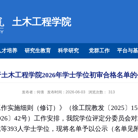
土木工程学院
人才培养
研究生教育
科学研究
党群工作
平台与基
于土木工程学院2026年学士学位初审合格名单的
发布者：何倩
发布时间：2026-06-03
浏览次数：
313
工作实施细则（修订）》（徐工院教发〔
202
5
〕
1
5
26〕
42
号）工作安排，我院学位评定分委员会对
成等
393
人学士学位，现将名单予以公示（名单见