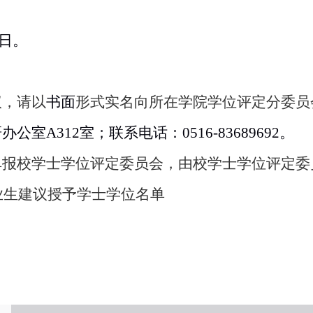
作日。
议，请以
书面
形式实名向所在学院学位评定分委员
研办公室
A
312
室；联系电话：
0
516
-
83689692
。
单报校学士学位评定委员会，由校学士学位评定委
毕业生建议授予学士学位名单